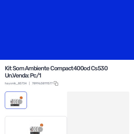
Kit Som Ambiente Compact400od Cs530
Un.Venda: Pc/1
hayonik_85734
|
7899638111577