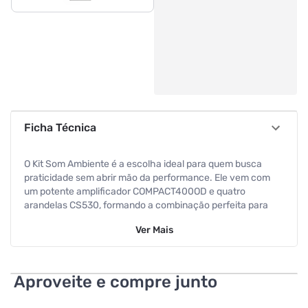
Ficha Técnica
O Kit Som Ambiente é a escolha ideal para quem busca
praticidade sem abrir mão da performance. Ele vem com
um potente amplificador COMPACT400OD e quatro
arandelas CS530, formando a combinação perfeita para
sonorizar espaços com clareza e eficiência.
Ver
Mais
O Amplificador COMPACT400OD se destaca pela sua
entrada óptica, que garante uma transmissão de áudio pura
e livre de interferências eletromagnéticas ou de rádio. Isso
Aproveite e compre junto
significa mais fidelidade sonora, mesmo em instalações
com longos cabos. Além disso, sua fonte chaveada