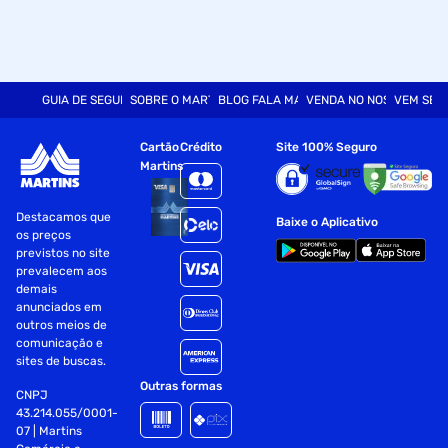
GUIA DE SEGURANÇA
SOBRE O MARTINS
BLOG FALA MART
VENDA NO NOSSO SITE
VEM SER
Cartão
Crédito
Site 100% Seguro
Martins
Destacamos que
Baixe o Aplicativo
os preços
previstos no site
prevalecem aos
demais
anunciados em
outros meios de
comunicação e
sites de buscas.
Outras formas
CNPJ
43.214.055/0001-
07 | Martins