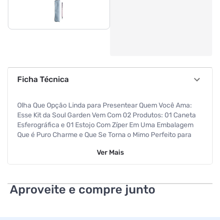
Ficha Técnica
Olha Que Opção Linda para Presentear Quem Você Ama:
Esse Kit da Soul Garden Vem Com 02 Produtos: 01 Caneta
Esferográfica e 01 Estojo Com Zíper Em Uma Embalagem
Que é Puro Charme e Que Se Torna o Mimo Perfeito para
Qualquer Ocasião. Todos os Itens Vêm nas Cores Que
Ver
Mais
Seguem o Movimento Cottagecore: Uma Tendencia de
Moda e Comportamento Que Está Bombando nas Redes
Sociais.
Aproveite e compre junto