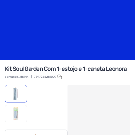
Kit Soul Garden Com 1-estojo e 1-caneta Leonora
cdmaxce_86144
|
7897256281009