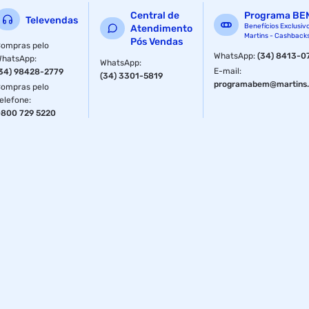
Central de
Programa BE
Televendas
Benefícios Exclusiv
Atendimento
Martins - Cashback
Pós Vendas
ompras pelo
WhatsApp
:
(34) 8413-0
WhatsApp
:
WhatsApp
:
E-mail
:
34) 98428-2779
(34) 3301-5819
programabem@martins.
ompras pelo
elefone
:
800 729 5220