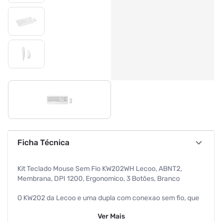
Ficha Técnica
Kit Teclado Mouse Sem Fio KW202WH Lecoo, ABNT2,
Membrana, DPI 1200, Ergonomico, 3 Botões, Branco
O KW202 da Lecoo e uma dupla com conexao sem fio, que
nao precisa instalar nenhum software. Com design anti-
Ver
Mais
respingo, teclas altas e layout ABNT2, o teclado foi