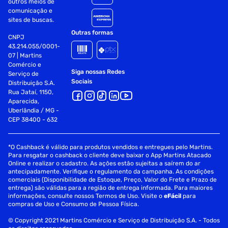
outros meios de
comunicação e
Dimensão: 6 x 11 x 3.7 cm
sites de buscas.
Outras formas
Peso: 65g
CNPJ
43.214.055/0001-
07 | Martins
DPI: 1200
Comércio e
Siga nossas Redes
Serviço de
DPI Maximo: 1200
Sociais
Distribuição S.A.
Rua Jataí, 1150,
Tipo de Sensor: Óptico
Aparecida,
Uberlândia / MG -
Quantidade de Botões: 3
CEP 38400 - 632
Possui Scroll: Sim
*O Cashback é válido para produtos vendidos e entregues pelo Martins.
Para resgatar o cashback o cliente deve baixar o App Martins Atacado
Ergonomico: Sim
Online e realizar o cadastro. As ações estão sujeitas a saírem do ar
antecipadamente. Verifique o regulamento da campanha. As condições
Ambidestro: Sim
comerciais (Disponibilidade de Estoque, Preço, Valor do Frete e Prazo de
entrega) são válidas para a região de entrega informada. Para maiores
Vida Útil do Botão: 3 milhões de vezes
informações, consulte nossos Termos de Uso. Visite o
eFácil
para
compras de Uso e Consumo de Pessoa Física.
Alimentação: 1 Pilha AA
© Copyright 2021 Martins Comércio e Serviço de Distribuição S.A. - Todos