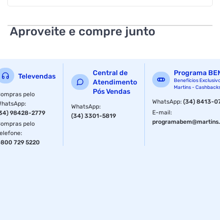
produzido para durar. O mouse conta com uma pegada
confortavel e ambidestro que se encaixa perfeitamente em
diversas pegadas. A conexao desse combo e facil e rapida,
Aproveite e compre junto
por meio do receptor nano USB.
FICHA TÉCNICA:
Central de
Programa BE
Caracteristica:
Televendas
Benefícios Exclusiv
Atendimento
Martins - Cashback
Pós Vendas
Marca: Lecoo
ompras pelo
WhatsApp
:
(34) 8413-0
WhatsApp
:
WhatsApp
:
Modelo: KW202WH
E-mail
:
34) 98428-2779
(34) 3301-5819
programabem@martins.
ompras pelo
Especificações:
elefone
:
800 729 5220
Especificações do Teclado:
Dimensões:
Dimensão: 45.7 x 18 x 2 cm
Peso: 520g