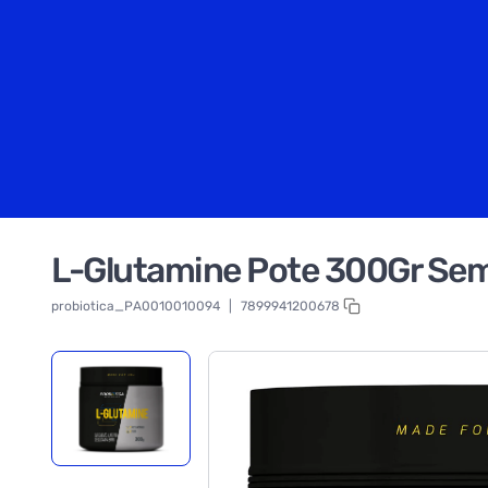
L-Glutamine Pote 300Gr Se
probiotica_PA0010010094
|
7899941200678