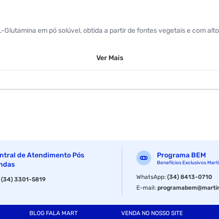
utamina em pó solúvel, obtida a partir de fontes vegetais e com alto
dicionalmente essencial. Recomendação de uso
Ver
Mais
e nutricionista ou médico. Ingredientes
ntral de Atendimento Pós
Programa BEM
L) de água e misturar até completa homogeneização. Advertências
Benefícios Exclusivos Mart
ndas
WhatsApp
:
(34) 8413-0710
:
(34) 3301-5819
menda- ção diária de consumo indicada na embalagem´´ ``mantenha for
E-mail
:
programabem@martin
s
BLOG FALA MART
VENDA NO NOSSO SITE