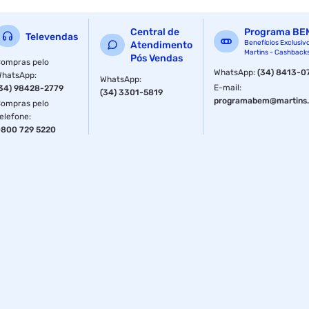
Central de
Programa BE
Televendas
Benefícios Exclusiv
Atendimento
Martins - Cashback
Pós Vendas
ompras pelo
WhatsApp
:
(34) 8413-0
WhatsApp
:
WhatsApp
:
E-mail
:
34) 98428-2779
(34) 3301-5819
programabem@martins.
ompras pelo
elefone
:
800 729 5220