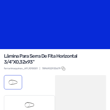
Lâmina Para Serra De Fita Horizontal
3/4"X0,32x93"
ferrarimaquinas_AFL1010001
|
7896902935679