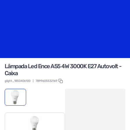
Lâmpada Led Ence A55 4W 3000K E27 Autovolt -
Caixa
glight_1850406100
|
7899605532169