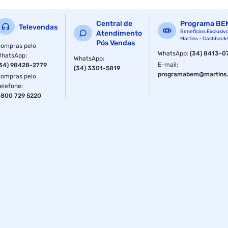
Central de
Programa BE
Televendas
Benefícios Exclusiv
Atendimento
Martins - Cashback
Pós Vendas
ompras pelo
WhatsApp
:
(34) 8413-0
WhatsApp
:
WhatsApp
:
E-mail
:
34) 98428-2779
(34) 3301-5819
programabem@martins.
ompras pelo
elefone
:
800 729 5220