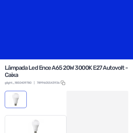
Lâmpada Led Ence A65 20W 3000K E27 Autovolt -
Caixa
glight_1850409780
|
7899605543936