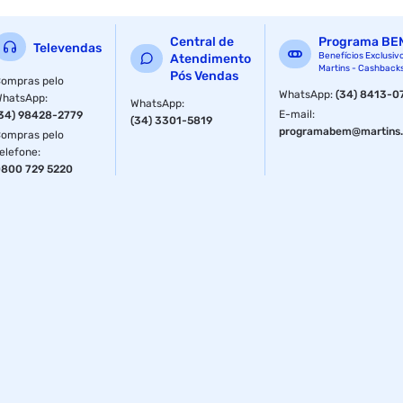
Central de
Programa BE
Televendas
Benefícios Exclusiv
Atendimento
Martins - Cashback
Pós Vendas
ompras pelo
WhatsApp
:
(34) 8413-0
WhatsApp
:
WhatsApp
:
E-mail
:
34) 98428-2779
(34) 3301-5819
programabem@martins.
ompras pelo
elefone
:
800 729 5220