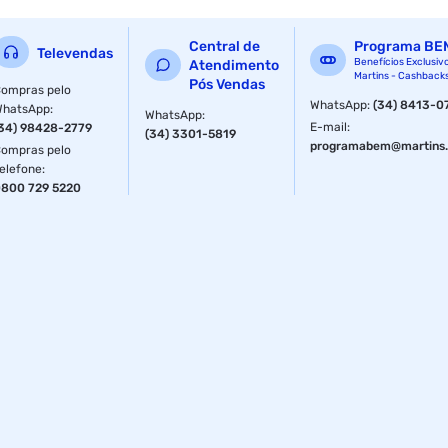
Central de
Programa BE
Televendas
Benefícios Exclusiv
Atendimento
Martins - Cashback
Pós Vendas
ompras pelo
WhatsApp
:
(34) 8413-0
WhatsApp
:
WhatsApp
:
E-mail
:
34) 98428-2779
(34) 3301-5819
programabem@martins.
ompras pelo
elefone
:
800 729 5220