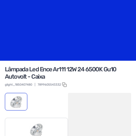
Lâmpada Led Ence Ar111 12W 24 6500K Gu10
Autovolt - Caixa
glight_1850407480
|
7899605543332