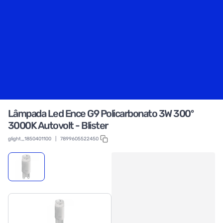
Lâmpada Led Ence G9 Policarbonato 3W 300º
3000K Autovolt - Blister
glight_1850401100
|
7899605522450