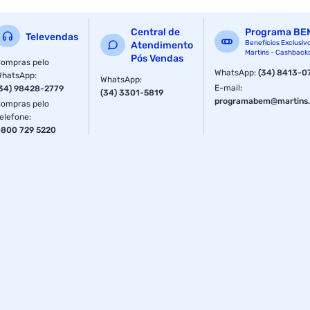
Central de
Programa BE
Televendas
Benefícios Exclusiv
Atendimento
Martins - Cashback
Pós Vendas
ompras pelo
WhatsApp
:
(34) 8413-0
WhatsApp
:
WhatsApp
:
E-mail
:
34) 98428-2779
(34) 3301-5819
programabem@martins.
ompras pelo
elefone
:
800 729 5220