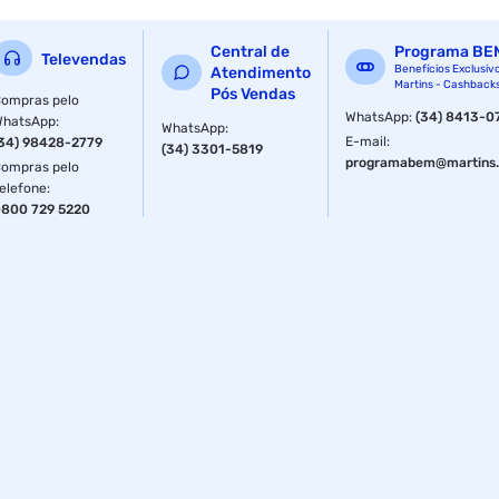
Central de
Programa BE
Televendas
Benefícios Exclusiv
Atendimento
Martins - Cashback
Pós Vendas
ompras pelo
WhatsApp
:
(34) 8413-0
WhatsApp
:
WhatsApp
:
E-mail
:
34) 98428-2779
(34) 3301-5819
programabem@martins.
ompras pelo
elefone
:
800 729 5220