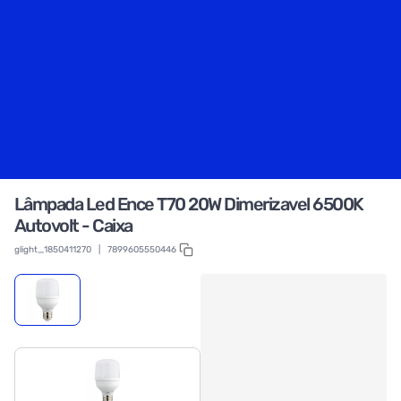
Lâmpada Led Ence T70 20W Dimerizavel 6500K
Autovolt - Caixa
glight_1850411270
|
7899605550446