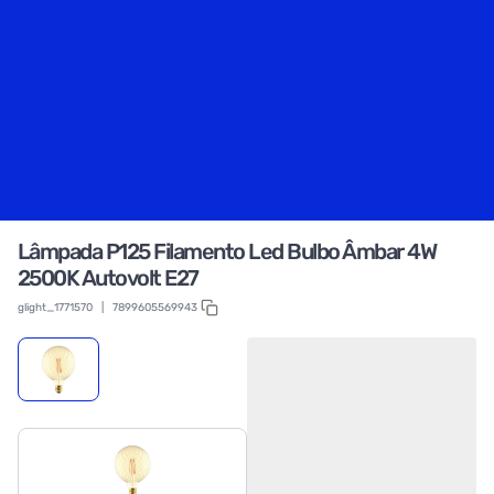
Lâmpada P125 Filamento Led Bulbo Âmbar 4W
2500K Autovolt E27
glight_1771570
|
7899605569943