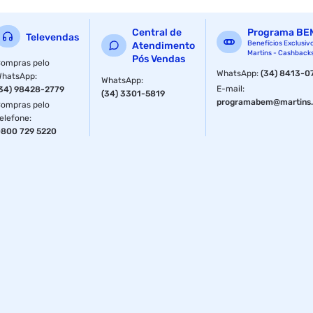
TENSÃO: 100-240 (AUTOVOLT)
Central de
Programa BE
Televendas
Benefícios Exclusiv
Atendimento
FLUXO LUMINOSO: 360lm
Martins - Cashback
Pós Vendas
ompras pelo
EFICIENCIA LUMINOSA: 90 (lm/W)
WhatsApp
:
(34) 8413-0
WhatsApp
:
WhatsApp
:
E-mail
:
34) 98428-2779
(34) 3301-5819
MEDIDAS: 130X180
programabem@martins.
ompras pelo
elefone
:
ANGULO DE ABERTURA: 330°
800 729 5220
IRC: 80 BASE: E27
PESO: 120g