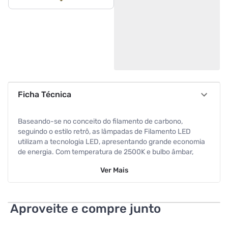
Ficha Técnica
Baseando-se no conceito do filamento de carbono,
seguindo o estilo retrô, as lâmpadas de Filamento LED
utilizam a tecnologia LED, apresentando grande economia
de energia. Com temperatura de 2500K e bulbo âmbar,
resulta em uma lâmpada decorativa com um belo efeito
Ver
Mais
aconchegante e longa vida útil. As lâmpadas de Filamento
LED são uma forte tendência de decoração para
iluminação de residências, bares e restaurantes.
POTÂNCIA: 4w
Aproveite e compre junto
FATOR DE POTÊNCIA:0,4