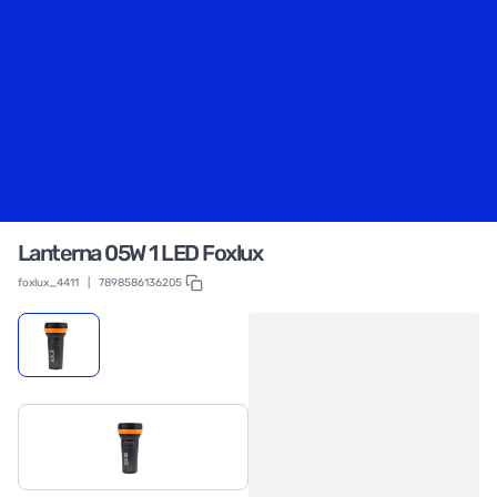
Lanterna 05W 1 LED Foxlux
foxlux_4411
|
7898586136205