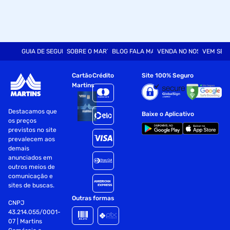
Vellore, a empresa tem presença marcante em todo o
Brasil, fornecendo soluções acessíveis para consumidores
e profissionais. Seus produtos são desenvolvidos com foco
na durabilidade e no bom desempenho, tornando a Foxlux
uma referência quando o assunto é iluminação eficiente e
GUIA DE SEGURANÇA
SOBRE O MARTINS
BLOG FALA MART
VENDA NO NOSSO SITE
VEM SER
confiável.
Especificações
Cartão
Crédito
Site 100% Seguro
Martins
Tipo
LED
Destacamos que
Baixe o Aplicativo
os preços
previstos no site
prevalecem aos
demais
anunciados em
outros meios de
comunicação e
sites de buscas.
Outras formas
CNPJ
43.214.055/0001-
07 | Martins