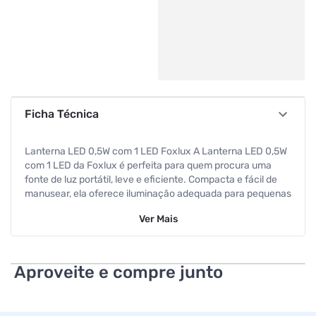
Ficha Técnica
Lanterna LED 0,5W com 1 LED Foxlux A Lanterna LED 0,5W
com 1 LED da Foxlux é perfeita para quem procura uma
fonte de luz portátil, leve e eficiente. Compacta e fácil de
manusear, ela oferece iluminação adequada para pequenas
tarefas, emergências domésticas, passeios noturnos e
Ver
Mais
atividades ao ar livre. Seu LED de 0,5W proporciona luz
branca e nítida com baixo consumo de energia, tornando-
se uma opção econômica e prática para uso cotidiano.
Características principais: LED de 0,5W que emite luz
Aproveite e compre junto
branca com boa intensidade para uso próximo Design
portátil e anatômico, com empunhadura confortável Corpo
leve, ideal para transporte em bolsas, mochilas ou porta-