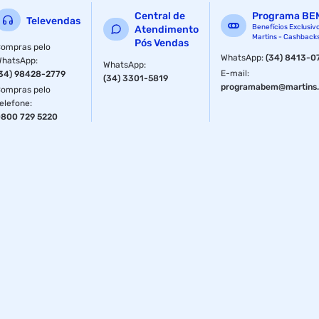
Material: Alumínio anodizado, lente de policarbonato¿
Central de
Programa BE
Medida: 11 x 3,3 cm¿ Peso Aprox.: 62g¿ Potência: 180
Televendas
Benefícios Exclusiv
Atendimento
lumens¿ Marca: Azteq
Martins - Cashback
Pós Vendas
ompras pelo
WhatsApp
:
(34) 8413-0
WhatsApp
:
WhatsApp
:
E-mail
:
34) 98428-2779
(34) 3301-5819
programabem@martins.
ompras pelo
elefone
:
800 729 5220