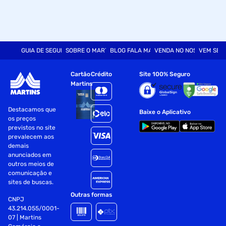
GUIA DE SEGURANÇA
SOBRE O MARTINS
BLOG FALA MART
VENDA NO NOSSO SITE
VEM SER
Cartão
Crédito
Site 100% Seguro
Martins
Destacamos que
Baixe o Aplicativo
os preços
previstos no site
prevalecem aos
demais
anunciados em
outros meios de
comunicação e
sites de buscas.
Outras formas
CNPJ
43.214.055/0001-
07 | Martins