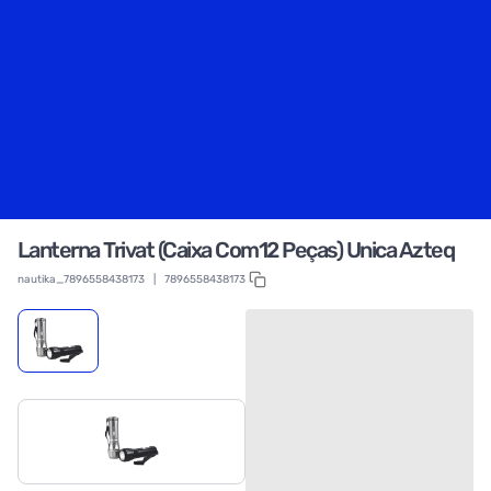
Lanterna Trivat (Caixa Com12 Peças) Unica Azteq
nautika_7896558438173
|
7896558438173