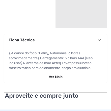
Ficha Técnica
¿ Alcance do foco: 130m¿ Autonomia: 3 horas
aproximadamente¿ Carregamento: 3 pilhas AAA (Não
inclusas)A lanterna de mão Azteq Trivat possui botão
traseiro tático para acionamento, corpo em alumínio
anodizado, Led super brilhante e autonomia de
Ver
Mais
aproximadamente 3 horasPossui função pisca e utiliza 3
pilhas AAA (não inclusas)Vendida em um display de 12
unidades nas cores preto e alumínio (6 de cada) é ideal para
grupos de escoteiros, bushcrafters etc.A lanterna Azteq
Aproveite e compre junto
Trivat é indicada para acampamentos, camping, pesca e
até para ficar guardada no seu carro, pois pode ser muito
útil em situações de emergência.Informações gerais:¿