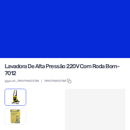
Lavadora De Alta Pressão 220V Com Roda Bom-
7012
gigacell_7896798403788
|
7896798403788