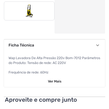
Ficha Técnica
Wap Lavadora De Alta Pressão 220v Bom-7012 Parâmetros
do Produto: Tensão de rede: AC 220V
Frequência de rede: 60Hz
Ver
Mais
Potencia nominal: 1600W
Pressão nominal: 90bar
Aproveite e compre junto
Pressão máxima: 130bar