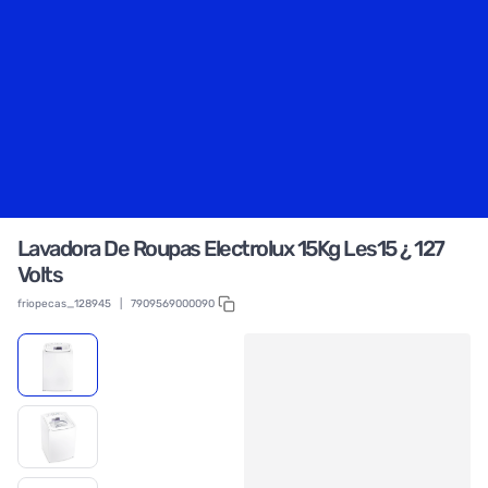
Lavadora De Roupas Electrolux 15Kg Les15 ¿ 127
Volts
friopecas_128945
|
7909569000090