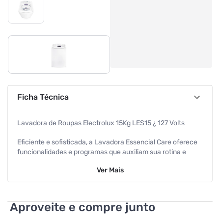
Ficha Técnica
Lavadora de Roupas Electrolux 15Kg LES15 ¿ 127 Volts
Eficiente e sofisticada, a Lavadora Essencial Care oferece
funcionalidades e programas que auxiliam sua rotina e
cuida das suas roupas.
Ver
Mais
O exclusivo sistema Easy Clean, dilui até 100%* do sabão e
o amaciante, evitando manchas e relavagem.
Aproveite e compre junto
A lavadora Essencial Care possui filtro pega fiapos, que
retém os fiapos desagradáveis que podem ficar nas roupas