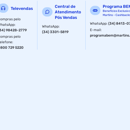
Central de
Programa BE
Televendas
Benefícios Exclusiv
Atendimento
Martins - Cashback
Pós Vendas
ompras pelo
WhatsApp
:
(34) 8413-0
WhatsApp
:
WhatsApp
:
E-mail
:
34) 98428-2779
(34) 3301-5819
programabem@martins.
ompras pelo
elefone
:
800 729 5220