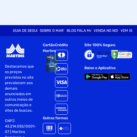
GUIA DE SEGURANÇA
SOBRE O MARTINS
BLOG FALA MART
VENDA NO NOSSO SITE
VEM SER
Cartão
Crédito
Site 100% Seguro
Martins
Destacamos que
Baixe o Aplicativo
os preços
previstos no site
prevalecem aos
demais
anunciados em
outros meios de
comunicação e
sites de buscas.
Outras formas
CNPJ
43.214.055/0001-
07 | Martins