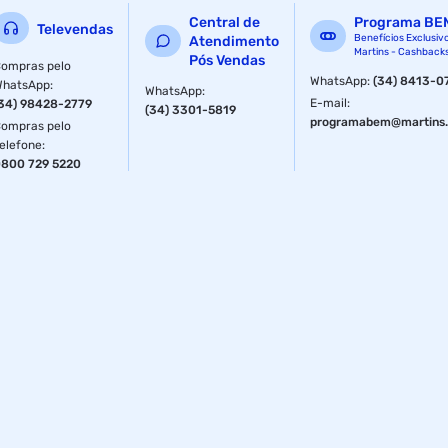
Central de
Programa BE
Televendas
Benefícios Exclusiv
Atendimento
Martins - Cashback
Pós Vendas
ompras pelo
WhatsApp
:
(34) 8413-0
WhatsApp
:
WhatsApp
:
E-mail
:
34) 98428-2779
(34) 3301-5819
programabem@martins.
ompras pelo
elefone
:
800 729 5220