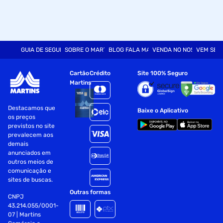
GUIA DE SEGURANÇA
SOBRE O MARTINS
BLOG FALA MART
VENDA NO NOSSO SITE
VEM SER
Cartão
Crédito
Site 100% Seguro
Martins
Destacamos que
Baixe o Aplicativo
os preços
previstos no site
prevalecem aos
demais
anunciados em
outros meios de
comunicação e
sites de buscas.
Outras formas
CNPJ
43.214.055/0001-
07 | Martins