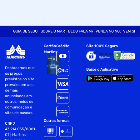
GUIA DE SEGURANÇA
SOBRE O MARTINS
BLOG FALA MART
VENDA NO NOSSO SITE
VEM SER
Cartão
Crédito
Site 100% Seguro
Martins
Destacamos que
Baixe o Aplicativo
os preços
previstos no site
prevalecem aos
demais
anunciados em
outros meios de
comunicação e
sites de buscas.
Outras formas
CNPJ
43.214.055/0001-
07 | Martins