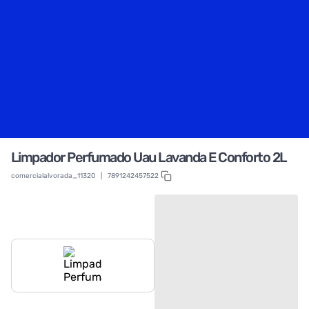
Limpador Perfumado Uau Lavanda E Conforto 2L
comercialalvorada_11320
|
7891242457522