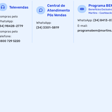
Central de
Programa BE
Televendas
Benefícios Exclusiv
Atendimento
Martins - Cashback
Pós Vendas
ompras pelo
WhatsApp
:
(34) 8413-0
WhatsApp
:
WhatsApp
:
E-mail
:
34) 98428-2779
(34) 3301-5819
programabem@martins.
ompras pelo
elefone
:
800 729 5220