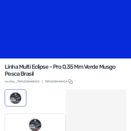
Linha Multi Eclipse - Pro 0,35 Mm Verde Musgo
Pesca Brasil
nautika_7896558448424
|
7896558448424