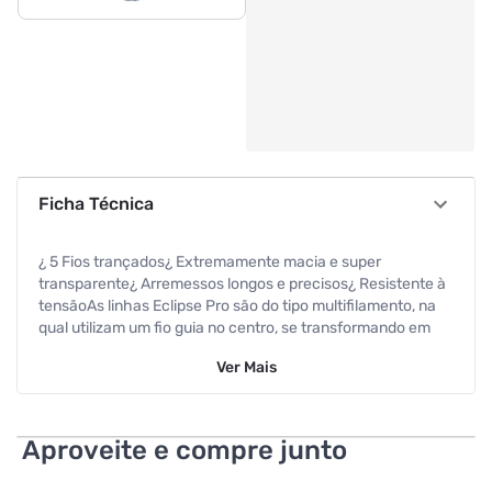
Ficha Técnica
¿ 5 Fios trançados¿ Extremamente macia e super
transparente¿ Arremessos longos e precisos¿ Resistente à
tensãoAs linhas Eclipse Pro são do tipo multifilamento, na
qual utilizam um fio guia no centro, se transformando em
um cilindro uniforme e macio que geram arremessos longos
Ver
Mais
e precisos!Confeccionada com o novo material BRAID
(fibras de polietileno), são 5 fios trançados que a tornam
super macia e geram menor atrito com os passadores,
proporcionando dessa forma arremessos perfeitos,
Aproveite e compre junto
independente do pescador.Seus principais diferenciais são:
altíssima resistência à tensão, tração e nós e elasticidade