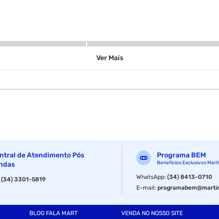
Cesto
Ver
Mais
ntral de Atendimento Pós
Programa BEM
Benefícios Exclusivos Mart
ndas
WhatsApp
:
(34) 8413-0710
:
(34) 3301-5819
E-mail
:
programabem@martin
BLOG FALA MART
VENDA NO NOSSO SITE