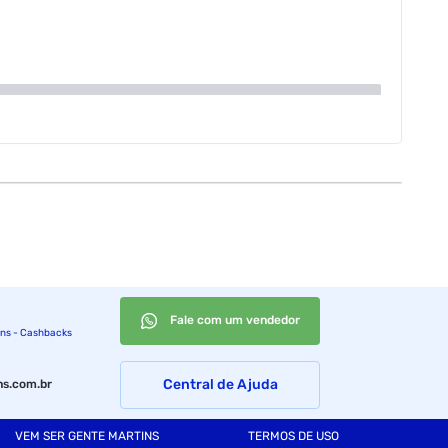
Fale com um vendedor
ins - Cashbacks
Central de Ajuda
s.com.br
VEM SER GENTE MARTINS
TERMOS DE USO