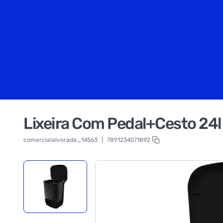
Lixeira Com Pedal+Cesto 24l
comercialalvorada_14563
|
7891234571892