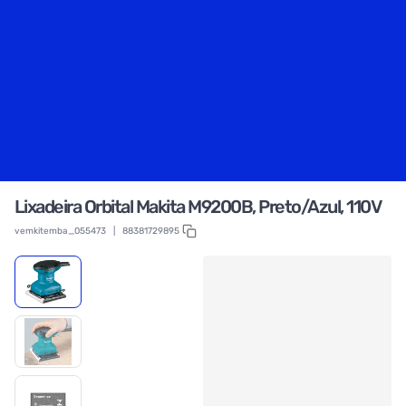
Lixadeira Orbital Makita M9200B, Preto/Azul, 110V
vemkitemba_055473
|
88381729895