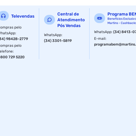
Peso Bruto: 333 g
Central de
Programa BE
Televendas
Especificações
Benefícios Exclusiv
Atendimento
Martins - Cashback
Pós Vendas
ompras pelo
Material
Plástico
WhatsApp
:
(34) 8413-0
WhatsApp
:
WhatsApp
:
E-mail
:
34) 98428-2779
(34) 3301-5819
programabem@martins.
ompras pelo
Material
Plástico
elefone
:
800 729 5220
Capacidade
7.5 L