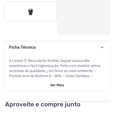
Ficha Técnica
A Lixeira 7L Basculante Sortida Jaguar possui alta
resistência e fácil higienização. Feito com matéria-prima
reciclada de qualidade ¿ em favor ao meio ambiente. -
Produto livre de Bisfenol A - BPA; - Cores Sortidas; -
Matéria-prima virgem. Referência de Fábrica: 0062
Ver
Mais
Código de Barras: 7896952500629
Dimensões: 20,0 x 20,0 x 37,0cm
Aproveite e compre junto
Peso Líquido: 308 g