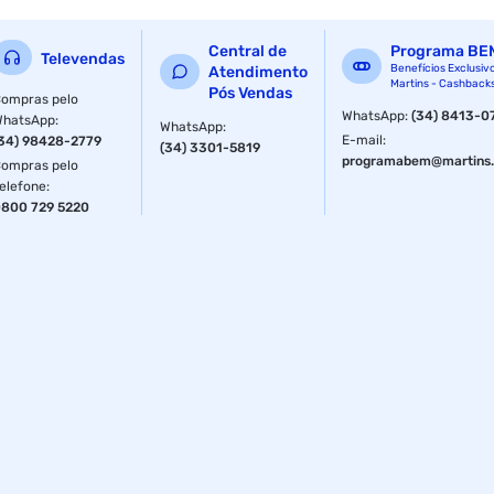
Central de
Programa BE
Televendas
Benefícios Exclusiv
Atendimento
Martins - Cashback
Pós Vendas
ompras pelo
WhatsApp
:
(34) 8413-0
WhatsApp
:
WhatsApp
:
E-mail
:
34) 98428-2779
(34) 3301-5819
programabem@martins.
ompras pelo
elefone
:
800 729 5220