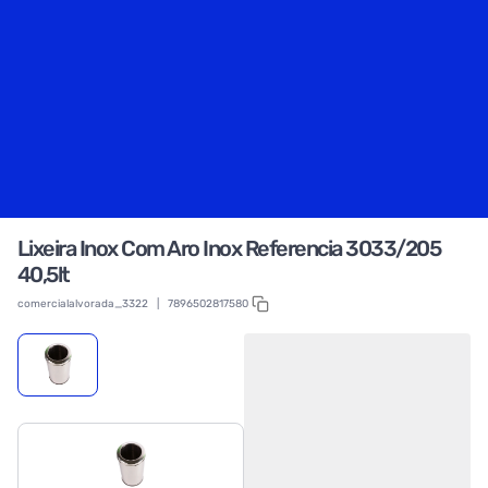
Lixeira Inox Com Aro Inox Referencia 3033/205
40,5lt
comercialalvorada_3322
|
7896502817580