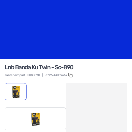
Lnb Banda Ku Twin - Sc-890
santanaimport_0080890
|
7899744059657