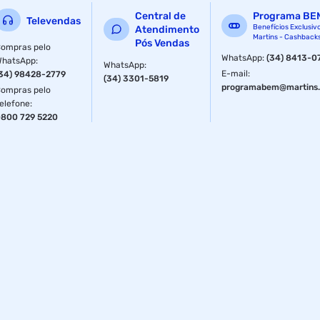
Central de
Programa BE
Televendas
Benefícios Exclusiv
Atendimento
Martins - Cashback
Pós Vendas
ompras pelo
WhatsApp
:
(34) 8413-0
WhatsApp
:
WhatsApp
:
E-mail
:
34) 98428-2779
(34) 3301-5819
programabem@martins.
ompras pelo
elefone
:
800 729 5220