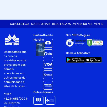
GUIA DE SEGURANÇA
SOBRE O MARTINS
BLOG FALA MART
VENDA NO NOSSO SITE
VEM SER
Cartão
Crédito
Site 100% Seguro
Martins
Destacamos que
Baixe o Aplicativo
os preços
previstos no site
prevalecem aos
demais
anunciados em
outros meios de
comunicação e
sites de buscas.
Outras formas
CNPJ
43.214.055/0001-
07 | Martins