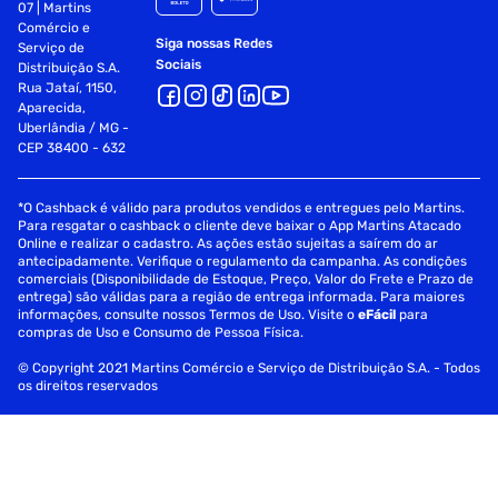
07 | Martins
Comércio e
Fornecedor: Ceras Johnson Ltda
Siga nossas Redes
Serviço de
Especificações
Sociais
Distribuição S.A.
Rua Jataí, 1150,
Aparecida,
Departamento
Beleza e Cuidado Pessoal
Uberlândia / MG -
CEP 38400 - 632
*O Cashback é válido para produtos vendidos e entregues pelo Martins.
Para resgatar o cashback o cliente deve baixar o App Martins Atacado
Online e realizar o cadastro. As ações estão sujeitas a saírem do ar
antecipadamente. Verifique o regulamento da campanha. As condições
comerciais (Disponibilidade de Estoque, Preço, Valor do Frete e Prazo de
entrega) são válidas para a região de entrega informada. Para maiores
informações, consulte nossos Termos de Uso. Visite o
eFácil
para
compras de Uso e Consumo de Pessoa Física.
© Copyright 2021 Martins Comércio e Serviço de Distribuição S.A. - Todos
os direitos reservados