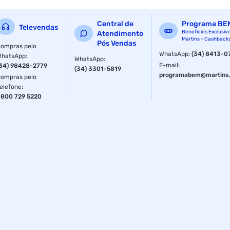
Linha do produto: Toque Leve
Central de
Programa BE
Televendas
Sem perfume: Sim
Benefícios Exclusiv
Atendimento
Martins - Cashback
Pós Vendas
ompras pelo
Informações Adicionais do Produto:
WhatsApp
:
(34) 8413-0
WhatsApp
:
WhatsApp
:
E-mail
:
34) 98428-2779
(34) 3301-5819
Textura leve
programabem@martins.
ompras pelo
elefone
:
Com água purificada
800 729 5220
Não oleosa
Sem perfume: porém outros ingredientes podem
apresentar perfume
Pode ser usado diariamente
Repele o mosquito da dengue, do zika vírus e da febre
chikungunya
Protege e hidrata