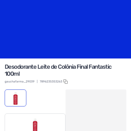
Desodorante Leite de Colônia Final Fantastic
100ml
gauchafarma_29039
|
7896235353263