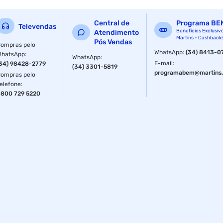
Central de
Programa BE
Televendas
Benefícios Exclusiv
Atendimento
Martins - Cashback
Pós Vendas
ompras pelo
WhatsApp
:
(34) 8413-0
WhatsApp
:
WhatsApp
:
E-mail
:
34) 98428-2779
(34) 3301-5819
programabem@martins.
ompras pelo
elefone
:
800 729 5220