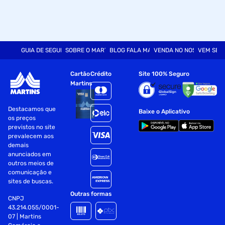
GUIA DE SEGURANÇA
SOBRE O MARTINS
BLOG FALA MART
VENDA NO NOSSO SITE
VEM SER
Cartão
Crédito
Site 100% Seguro
Martins
Destacamos que
Baixe o Aplicativo
os preços
previstos no site
prevalecem aos
demais
anunciados em
outros meios de
comunicação e
sites de buscas.
Outras formas
CNPJ
43.214.055/0001-
07 | Martins