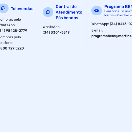
Central de
Programa BE
Televendas
Benefícios Exclusiv
Atendimento
Martins - Cashback
Pós Vendas
ompras pelo
WhatsApp
:
(34) 8413-0
WhatsApp
:
WhatsApp
:
E-mail
:
34) 98428-2779
(34) 3301-5819
programabem@martins.
ompras pelo
elefone
:
800 729 5220