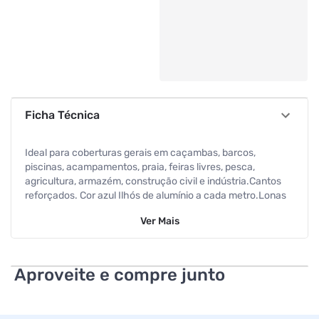
Ficha Técnica
Ideal para coberturas gerais em caçambas, barcos,
piscinas, acampamentos, praia, feiras livres, pesca,
agricultura, armazém, construção civil e indústria.Cantos
reforçados. Cor azul Ilhós de alumínio a cada metro.Lonas
de: polietileno com proteção UV Cor:Lonas de: polietileno
Ver
Mais
com proteção UV Cor: Azul Micras: 200 (espessura
aproximada).
Aproveite e compre junto