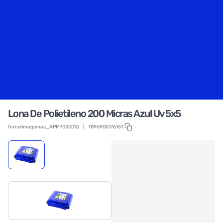
Lona De Polietileno 200 Micras Azul Uv 5x5
ferrarimaquinas_APM7030015
|
7896905176161