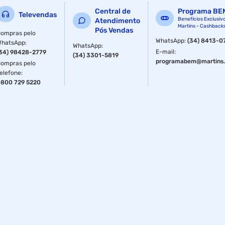
Central de
Programa BE
Televendas
Benefícios Exclusiv
Atendimento
Martins - Cashback
Pós Vendas
ompras pelo
WhatsApp
:
(34) 8413-0
WhatsApp
:
WhatsApp
:
E-mail
:
34) 98428-2779
(34) 3301-5819
programabem@martins.
ompras pelo
elefone
:
800 729 5220