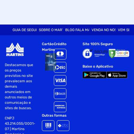
GUIA DE SEGURANÇA
SOBRE O MARTINS
BLOG FALA MART
VENDA NO NOSSO SITE
VEM SER
Cartão
Crédito
Site 100% Seguro
Martins
Destacamos que
Baixe o Aplicativo
os preços
previstos no site
prevalecem aos
demais
anunciados em
outros meios de
comunicação e
sites de buscas.
Outras formas
CNPJ
43.214.055/0001-
07 | Martins