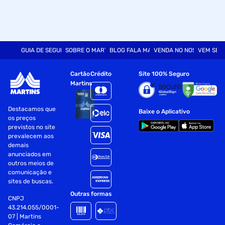
GUIA DE SEGURANÇA
SOBRE O MARTINS
BLOG FALA MART
VENDA NO NOSSO SITE
VEM SER
Cartão
Crédito
Site 100% Seguro
Martins
Destacamos que
Baixe o Aplicativo
os preços
previstos no site
prevalecem aos
demais
anunciados em
outros meios de
comunicação e
sites de buscas.
Outras formas
CNPJ
43.214.055/0001-
07 | Martins