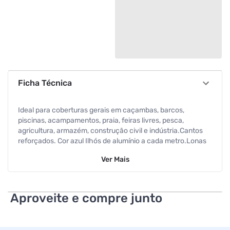
Ficha Técnica
Ideal para coberturas gerais em caçambas, barcos,
piscinas, acampamentos, praia, feiras livres, pesca,
agricultura, armazém, construção civil e indústria.Cantos
reforçados. Cor azul Ilhós de alumínio a cada metro.Lonas
de: polietileno com proteção UV Cor:Lonas de: polietileno
Ver
Mais
com proteção UV Cor: Azul Micras: 200 (espessura
aproximada).
Aproveite e compre junto