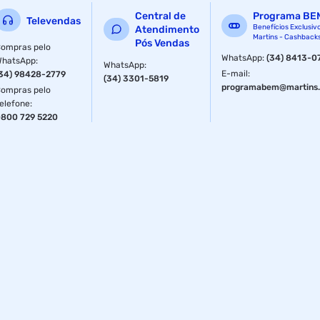
Central de
Programa BE
Televendas
Benefícios Exclusiv
Atendimento
Martins - Cashback
Pós Vendas
ompras pelo
WhatsApp
:
(34) 8413-0
WhatsApp
:
WhatsApp
:
E-mail
:
34) 98428-2779
(34) 3301-5819
programabem@martins.
ompras pelo
elefone
:
800 729 5220