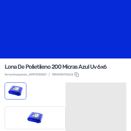
Lona De Polietileno 200 Micras Azul Uv 6x6
ferrarimaquinas_APM7030021
|
7896905176222