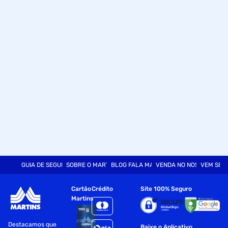
GUIA DE SEGURANÇA
SOBRE O MARTINS
BLOG FALA MART
VENDA NO NOSSO SITE
VEM SER
Cartão
Crédito
Site 100% Seguro
Martins
Destacamos que
Baixe o Aplicativo