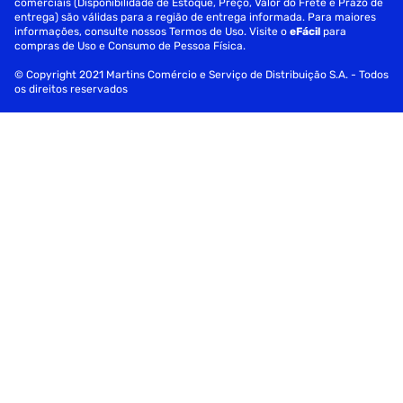
comerciais (Disponibilidade de Estoque, Preço, Valor do Frete e Prazo de
entrega) são válidas para a região de entrega informada. Para maiores
informações, consulte nossos Termos de Uso. Visite o
eFácil
para
compras de Uso e Consumo de Pessoa Física.
© Copyright 2021 Martins Comércio e Serviço de Distribuição S.A. - Todos
os direitos reservados