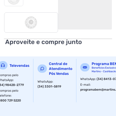
Aproveite e compre junto
Central de
Programa BE
Televendas
Benefícios Exclusiv
Atendimento
Martins - Cashback
Pós Vendas
ompras pelo
WhatsApp
:
(34) 8413-0
WhatsApp
:
WhatsApp
:
E-mail
:
34) 98428-2779
(34) 3301-5819
programabem@martins.
ompras pelo
elefone
:
800 729 5220