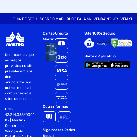
GUIA DE SEGURANÇA
SOBRE O MARTINS
BLOG FALA MART
VENDA NO NOSSO SITE
VEM SER
Cartão
Crédito
Site 100% Seguro
Martins
Destacamos que
Baixe o Aplicativo
os preços
previstos no site
prevalecem aos
demais
anunciados em
outros meios de
comunicação e
sites de buscas.
Outras formas
CNPJ
43.214.055/0001-
07 | Martins
Comércio e
Siga nossas Redes
Serviço de
Sociais
Distribuição S.A.