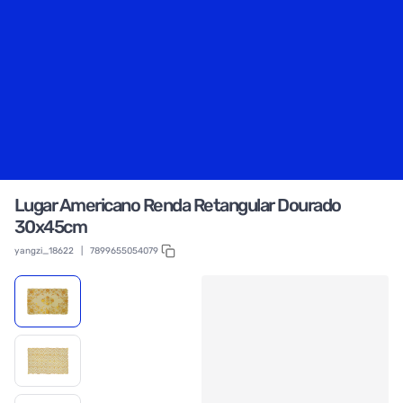
Lugar Americano Renda Retangular Dourado
30x45cm
yangzi_18622
|
7899655054079