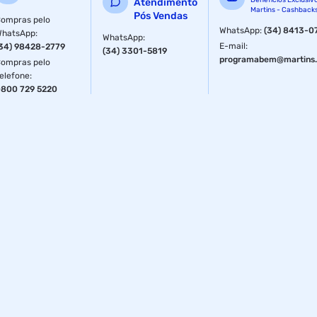
Benefícios Exclusiv
Atendimento
Martins - Cashback
Pós Vendas
ompras pelo
WhatsApp
:
(34) 8413-0
WhatsApp
:
WhatsApp
:
E-mail
:
34) 98428-2779
(34) 3301-5819
programabem@martins.
ompras pelo
elefone
:
800 729 5220