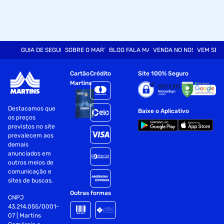
GUIA DE SEGURANÇA
SOBRE O MARTINS
BLOG FALA MART
VENDA NO NOSSO SITE
VEM SER
Cartão
Crédito
Site 100% Seguro
Martins
Destacamos que
Baixe o Aplicativo
os preços
previstos no site
prevalecem aos
demais
anunciados em
outros meios de
comunicação e
sites de buscas.
Outras formas
CNPJ
43.214.055/0001-
07 | Martins