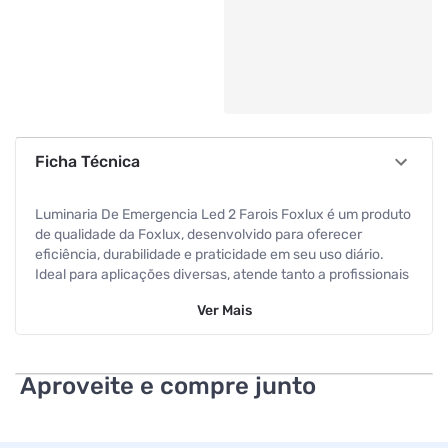
Ficha Técnica
Luminaria De Emergencia Led 2 Farois Foxlux é um produto
de qualidade da Foxlux, desenvolvido para oferecer
eficiência, durabilidade e praticidade em seu uso diário.
Ideal para aplicações diversas, atende tanto a profissionais
quanto a usuários domésticos. **Ficha Técnica**
Ver
Mais
- Marca: Foxlux
- Modelo: Luminaria De Emergencia Led 2 Farois Foxlux
Aproveite e compre junto
**Benefícios**
- Qualidade garantida para uso seguro e eficiente