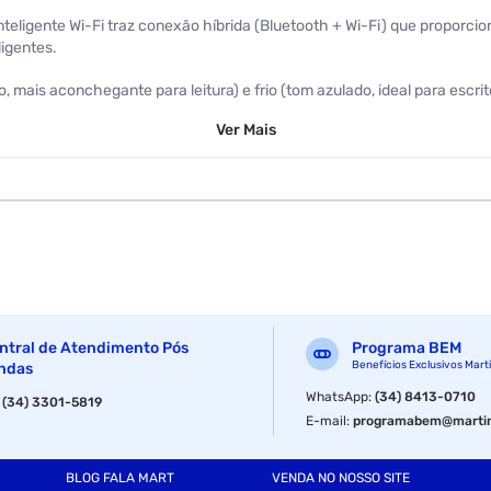
teligente Wi-Fi traz conexão híbrida (Bluetooth + Wi-Fi) que proporci
igentes.
 mais aconchegante para leitura) e frio (tom azulado, ideal para escr
brasileiro que oferece mais comodidade.
Ver
Mais
nav e assistentes de voz;
icativo ou por assistentes de voz;
icores.
ntral de Atendimento Pós
Programa BEM
Benefícios Exclusivos Mart
ndas
WhatsApp
:
(34) 8413-0710
:
(34) 3301-5819
E-mail
:
programabem@martin
BLOG FALA MART
VENDA NO NOSSO SITE