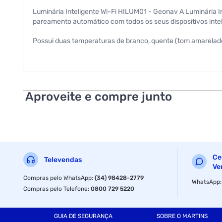
Luminária Inteligente Wi-Fi HILUM01 - Geonav A Luminária In
pareamento automático com todos os seus dispositivos intel
Possui duas temperaturas de branco, quente (tom amarelado,
16 milhões de cores, cabo de 1,8 metro e tomada no padrão 
Luminária muito mais brilhante, com 12W e 1200 Lumens;
Dupla conexão para configuração mais rápida;
Aproveite e compre junto
Programação de horários e cenários no aplicativo Hi by Geo
Comandos acender, apagar, dimerizar e trocar de cor pelo apl
Harmonização de ambientes do branco quente ao frio e mult
Ce
Televendas
Potência:12W
Ve
Compras pelo WhatsApp
:
(34) 98428-2779
WhatsApp
Lumens:1200Lm
Compras pelo Telefone
:
0800 729 5220
Tensão:100-264VCA, 50/60Hz
GUIA DE SEGURANÇA
SOBRE O MARTINS