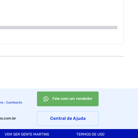
Fale com um vendedor
ins - Cashbacks
Central de Ajuda
s.com.br
VEM SER GENTE MARTINS
TERMOS DE USO