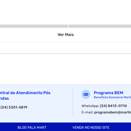
200 ml
Ver
Mais
ntral de Atendimento Pós
Programa BEM
Benefícios Exclusivos Mart
ndas
WhatsApp
:
(34) 8413-0710
:
(34) 3301-5819
E-mail
:
programabem@martin
BLOG FALA MART
VENDA NO NOSSO SITE