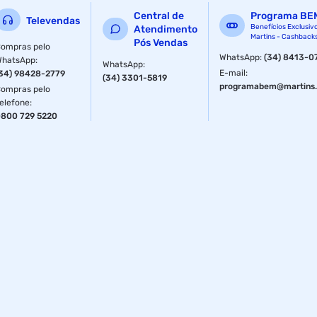
Central de
Programa BE
Televendas
Benefícios Exclusiv
Atendimento
Martins - Cashback
Pós Vendas
ompras pelo
WhatsApp
:
(34) 8413-0
WhatsApp
:
WhatsApp
:
E-mail
:
34) 98428-2779
(34) 3301-5819
programabem@martins.
ompras pelo
elefone
:
800 729 5220