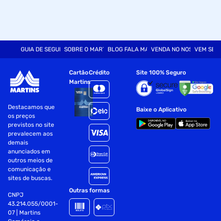
GUIA DE SEGURANÇA
SOBRE O MARTINS
BLOG FALA MART
VENDA NO NOSSO SITE
VEM SER
Cartão
Crédito
Site 100% Seguro
Martins
Destacamos que
Baixe o Aplicativo
os preços
previstos no site
prevalecem aos
demais
anunciados em
outros meios de
comunicação e
sites de buscas.
Outras formas
CNPJ
43.214.055/0001-
07 | Martins