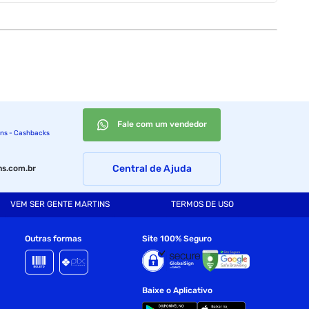
áreas alimentícia, estética ou indústria.
Fale com um vendedor
ins - Cashbacks
Central de Ajuda
s.com.br
VEM SER GENTE MARTINS
TERMOS DE USO
Outras formas
Site 100% Seguro
Baixe o Aplicativo