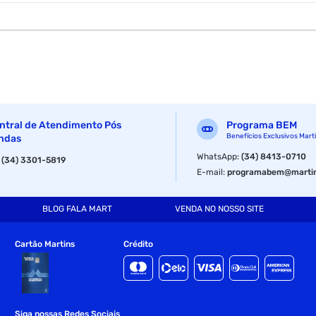
 para a proteção de profissionais em diversas áreas, inclusive os das 
ntral de Atendimento Pós
Programa BEM
a.
Benefícios Exclusivos Mart
ndas
WhatsApp
:
(34) 8413-0710
:
(34) 3301-5819
os ou demais proced
E-mail
:
programabem@martin
BLOG FALA MART
VENDA NO NOSSO SITE
Cartão Martins
Crédito
Siga nossas Redes Sociais