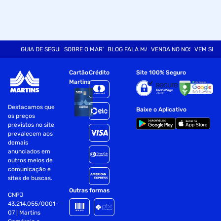
GUIA DE SEGURANÇA
SOBRE O MARTINS
BLOG FALA MART
VENDA NO NOSSO SITE
VEM SER
Cartão
Crédito
Site 100% Seguro
Martins
Destacamos que
Baixe o Aplicativo
os preços
previstos no site
prevalecem aos
demais
anunciados em
outros meios de
comunicação e
sites de buscas.
Outras formas
CNPJ
43.214.055/0001-
07 | Martins