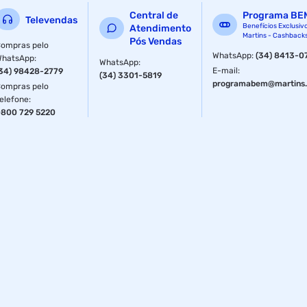
Central de
Programa BE
Televendas
Benefícios Exclusiv
Atendimento
Martins - Cashback
Pós Vendas
ompras pelo
WhatsApp
:
(34) 8413-0
WhatsApp
:
WhatsApp
:
E-mail
:
34) 98428-2779
(34) 3301-5819
programabem@martins.
ompras pelo
elefone
:
800 729 5220