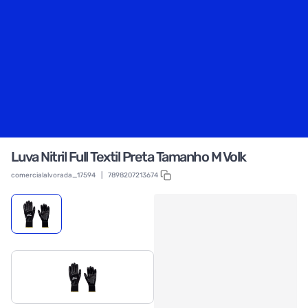
Luva Nitril Full Textil Preta Tamanho M Volk
comercialalvorada_17594
|
7898207213674