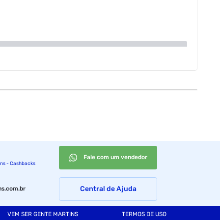
G
G
Fale com um vendedor
ins - Cashbacks
Central de Ajuda
s.com.br
VEM SER GENTE MARTINS
TERMOS DE USO