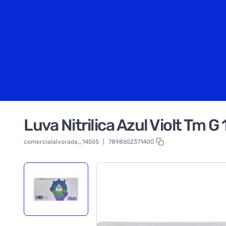
Luva Nitrilica Azul Violt Tm G
comercialalvorada_14555
|
7898652371400