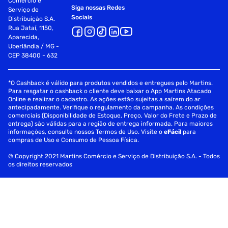
Comércio e
Siga nossas Redes
"Uso para limpeza e são extremamente confortáveis.
Serviço de
Sociais
Adorei!" - Ricardo Santos
Distribuição S.A.
Rua Jataí, 1150,
Aparecida,
Garanta já as suas! Compre a Luva Viniflex G Preta Caixa
Uberlândia / MG -
com 100 na TK Shopping e desfrute de maior conforto e
CEP 38400 - 632
elasticidade em suas tarefas diárias. Frete rápido e seguro!
Palavras Chave:
*O Cashback é válido para produtos vendidos e entregues pelo Martins.
Para resgatar o cashback o cliente deve baixar o App Martins Atacado
luva viniflex, luva preta, luva TPE, luva elástica, luva
Online e realizar o cadastro. As ações estão sujeitas a saírem do ar
antecipadamente. Verifique o regulamento da campanha. As condições
confortável, luva para uso diário, luva resistente, luva
comerciais (Disponibilidade de Estoque, Preço, Valor do Frete e Prazo de
Vabene, luva de borracha termoplástica, luva versátil, luva
entrega) são válidas para a região de entrega informada. Para maiores
para cozinha, luva para limpeza, luva para oficina, luva TK
informações, consulte nossos Termos de Uso. Visite o
eFácil
para
Shopping, luva econômica, luva caixa com 100, luva com
compras de Uso e Consumo de Pessoa Física.
excelente custo-benefício, luva de alta qualidade, luva
© Copyright 2021 Martins Comércio e Serviço de Distribuição S.A. - Todos
segura, luva promocional, frete rápido, luva segura
os direitos reservados