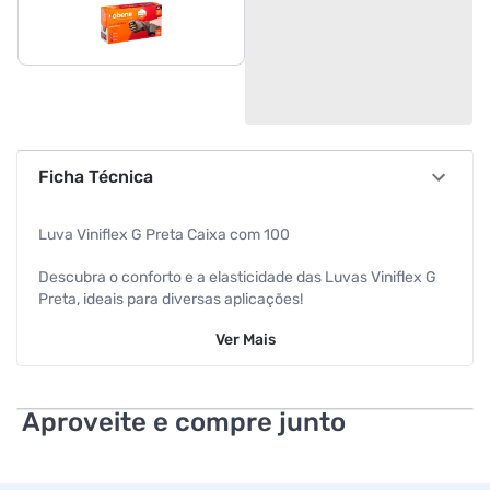
Ficha Técnica
Luva Viniflex G Preta Caixa com 100
Descubra o conforto e a elasticidade das Luvas Viniflex G
Preta, ideais para diversas aplicações!
Ver
Mais
As Luvas Viniflex são produzidas pela renomada marca
Vabene e são compostas por TPE (Elastômero
Termoplástico), um material inovador que combina
termoplásticos rígidos com borracha suave. Essa
Aproveite e compre junto
combinação resulta em luvas que proporcionam maior
elasticidade e suavidade no toque, garantindo conforto e
um ajuste perfeito às mãos.