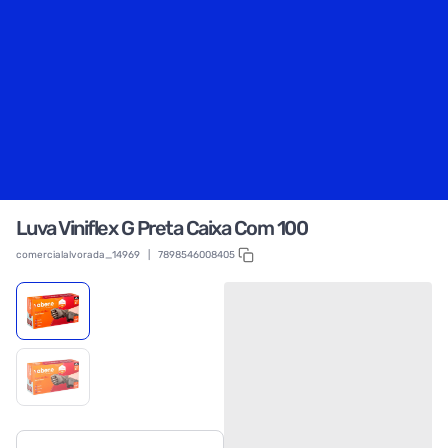
Luva Viniflex G Preta Caixa Com 100
comercialalvorada_14969
|
7898546008405