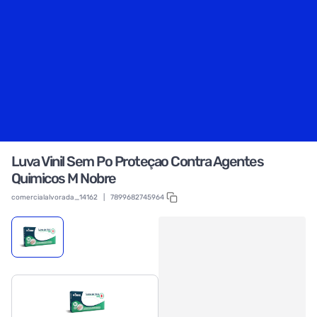
Luva Vinil Sem Po Proteçao Contra Agentes
Quimicos M Nobre
comercialalvorada_14162
|
7899682745964