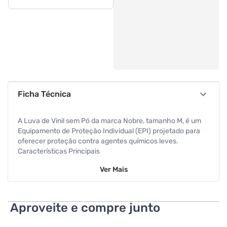
Ficha Técnica
A Luva de Vinil sem Pó da marca Nobre, tamanho M, é um
Equipamento de Proteção Individual (EPI) projetado para
oferecer proteção contra agentes químicos leves.
Características Principais
Ver
Mais
Material: Confeccionada em Policloreto de Vinila (vinil), um
material sintético livre de látex, ideal para pessoas com
alergias a essa proteína.
Aproveite e compre junto
Sem Pó: A ausência de pó (talco) reduz o risco de alergias e
é indicada para uso em ambientes secos.