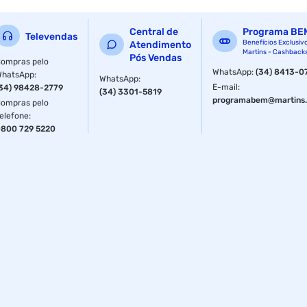
Proteção Química: É recomendada para manuseio de
Central de
Programa BE
substâncias químicas de baixa agressividade em
Televendas
Benefícios Exclusiv
Atendimento
ambientes domésticos ou profissionais, como em
Martins - Cashback
Pós Vendas
atividades de higienização e limpeza.
ompras pelo
WhatsApp
:
(34) 8413-0
WhatsApp
:
WhatsApp
:
Uso: Ambidestra e descartável.
E-mail
:
34) 98428-2779
(34) 3301-5819
programabem@martins.
ompras pelo
Certificado de Aprovação (CA): Possui CA válido, como o CA
elefone
:
41265 (verifique sempre o certificado específico do lote
800 729 5220
adquirido).
Especificações
Tamanho
M