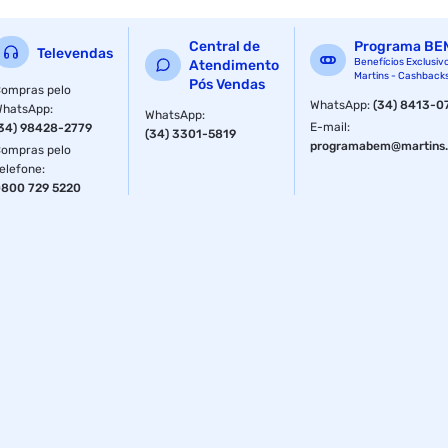
Central de
Programa BE
Televendas
Benefícios Exclusiv
Atendimento
Martins - Cashback
Pós Vendas
ompras pelo
WhatsApp
:
(34) 8413-0
WhatsApp
:
WhatsApp
:
E-mail
:
34) 98428-2779
(34) 3301-5819
programabem@martins.
ompras pelo
elefone
:
800 729 5220