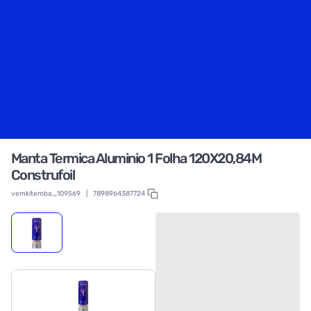
Manta Termica Aluminio 1 Folha 120X20,84M
Construfoil
vemkitemba_109569
|
7898964387724