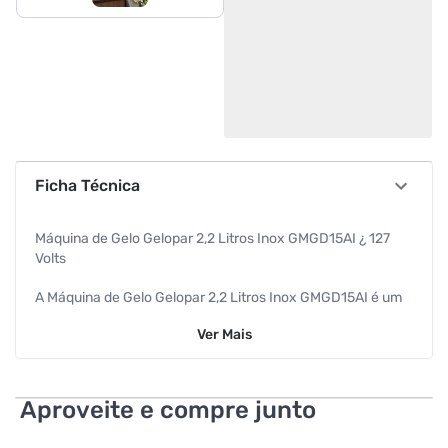
Ficha Técnica
Máquina de Gelo Gelopar 2,2 Litros Inox GMGD15AI ¿ 127
Volts
A Máquina de Gelo Gelopar 2,2 Litros Inox GMGD15AI é um
equipamento de alto desempenho, especialmente
Ver
Mais
projetado para atender pequenas demandas em diversos
estabelecimentos, como buffets, restaurantes,
lanchonetes, pizzarias e até mesmo na sua cozinha
doméstica. Este produto conta com um moderno display
Aproveite e compre junto
digital multi funcional na parte frontal, que permite a
programação do horário de fabricação, a escolha do