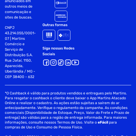
Materiais De Escrita.
anunciados em
outros meios de
Garanta Já O Seu Conjunto E Transforme Suas Anotações
comunicação e
sites de buscas.
Em Verdadeiras Obras De Arte!
Outras formas
CNPJ
Perguntas Frequentes (Faq)
43.214.055/0001-
07 | Martins
Qual A Espessura Do Traço Deste Marca-Texto?
Comércio e
Siga nossas Redes
Serviço de
O Traço Varia Entre 1 E 3,5 Mm, Permitindo Destaque Em
Sociais
Distribuição S.A.
Diferentes Tamanhos De Texto.
Rua Jataí, 1150,
Aparecida,
A Tinta É À Base De Água?
Uberlândia / MG -
CEP 38400 - 632
Sim, A Tinta É À Base De Água, O Que A Torna Segura E De
Fácil Aplicação.
*O Cashback é válido para produtos vendidos e entregues pelo Martins.
Para resgatar o cashback o cliente deve baixar o App Martins Atacado
Quantas Unidades Vêm No Conjunto?
Online e realizar o cadastro. As ações estão sujeitas a saírem do ar
antecipadamente. Verifique o regulamento da campanha. As condições
comerciais (Disponibilidade de Estoque, Preço, Valor do Frete e Prazo de
O Conjunto Contém 12 Unidades Do Marca-Texto Cis Lumini
entrega) são válidas para a região de entrega informada. Para maiores
Violeta.
informações, consulte nossos Termos de Uso. Visite o
eFácil
para
compras de Uso e Consumo de Pessoa Física.
A Cor Lilás Pastel É Muito Clara?