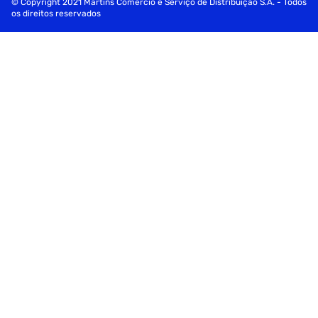
© Copyright 2021 Martins Comércio e Serviço de Distribuição S.A. - Todos
os direitos reservados
A Cor É Suave, Mas Foi Desenvolvida Para Garantir Que O
Texto Destacado Permaneça Legível.
Posso Usar Este Marca-Texto Em Qualquer Tipo De Papel?
Sim, A Ponta Chanfrada E A Tinta À Base De Água Permitem
Uso Em Diversos Tipos De Papel Sem Danificá-Los.
Adquira Agora E Dê Um Toque Especial Às Suas Anotações!