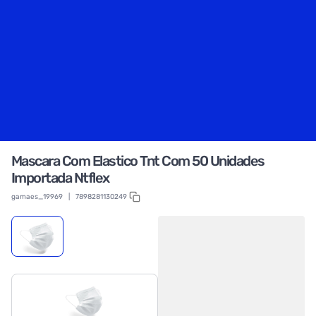
Mascara Com Elastico Tnt Com 50 Unidades
Importada Ntflex
gamaes_19969
|
7898281130249