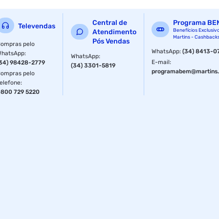
Central de
Programa BE
Televendas
Benefícios Exclusiv
Atendimento
Martins - Cashback
Pós Vendas
ompras pelo
WhatsApp
:
(34) 8413-0
WhatsApp
:
WhatsApp
:
E-mail
:
34) 98428-2779
(34) 3301-5819
programabem@martins.
ompras pelo
elefone
:
800 729 5220