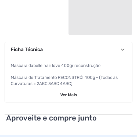
Ficha Técnica
Mascara dabelle hair love 400gr reconstrução
Máscara de Tratamento RECONSTRÓI 400g - (Todas as
Curvaturas = 2ABC 3ABC 4ABC)
Ver
Mais
Age de dentro para fora restaurando e fortificando os fios
Colágeno e Queratina Vegetais, Biotina.
Aproveite e compre junto