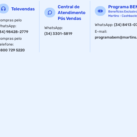
Central de
Programa BE
Televendas
Benefícios Exclusiv
Atendimento
Martins - Cashback
Pós Vendas
ompras pelo
WhatsApp
:
(34) 8413-0
WhatsApp
:
WhatsApp
:
E-mail
:
34) 98428-2779
(34) 3301-5819
programabem@martins.
ompras pelo
elefone
:
800 729 5220