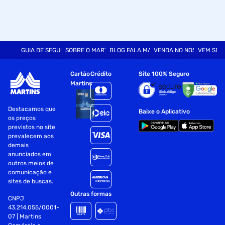
GUIA DE SEGURANÇA
SOBRE O MARTINS
BLOG FALA MART
VENDA NO NOSSO SITE
VEM SER
Cartão
Crédito
Site 100% Seguro
Martins
Destacamos que
Baixe o Aplicativo
os preços
previstos no site
prevalecem aos
demais
anunciados em
outros meios de
comunicação e
sites de buscas.
Outras formas
CNPJ
43.214.055/0001-
07 | Martins