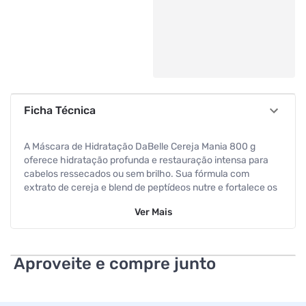
Ficha Técnica
A Máscara de Hidratação DaBelle Cereja Mania 800 g
oferece hidratação profunda e restauração intensa para
cabelos ressecados ou sem brilho. Sua fórmula com
extrato de cereja e blend de peptídeos nutre e fortalece os
fios, devolvendo maciez, leveza e brilho. Também ajuda a
Ver
Mais
proteger o cabelo contra danos como calor, poluição e
agressões do dia a dia e deixa os fios mais resistentes,
suaves e com aparência saudável.
Aproveite e compre junto