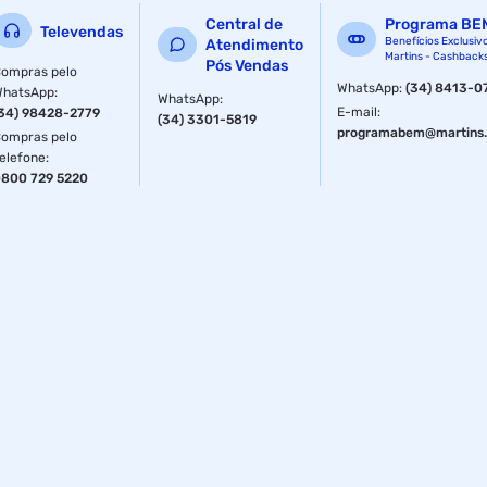
Central de
Programa BE
Televendas
Benefícios Exclusiv
Atendimento
Martins - Cashback
Pós Vendas
ompras pelo
WhatsApp
:
(34) 8413-0
WhatsApp
:
WhatsApp
:
E-mail
:
34) 98428-2779
(34) 3301-5819
programabem@martins.
ompras pelo
elefone
:
800 729 5220