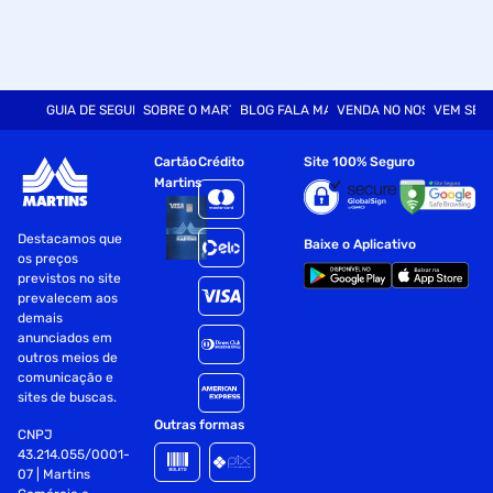
GUIA DE SEGURANÇA
SOBRE O MARTINS
BLOG FALA MART
VENDA NO NOSSO SITE
VEM SER
Cartão
Crédito
Site 100% Seguro
Martins
Destacamos que
Baixe o Aplicativo
os preços
previstos no site
prevalecem aos
demais
anunciados em
outros meios de
comunicação e
sites de buscas.
Outras formas
CNPJ
43.214.055/0001-
07 | Martins