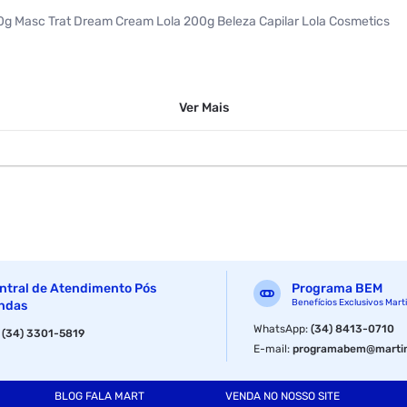
g Masc Trat Dream Cream Lola 200g Beleza Capilar Lola Cosmetics
Ver
Mais
ntral de Atendimento Pós
Programa BEM
Benefícios Exclusivos Mart
ndas
WhatsApp
:
(34) 8413-0710
:
(34) 3301-5819
E-mail
:
programabem@martin
BLOG FALA MART
VENDA NO NOSSO SITE