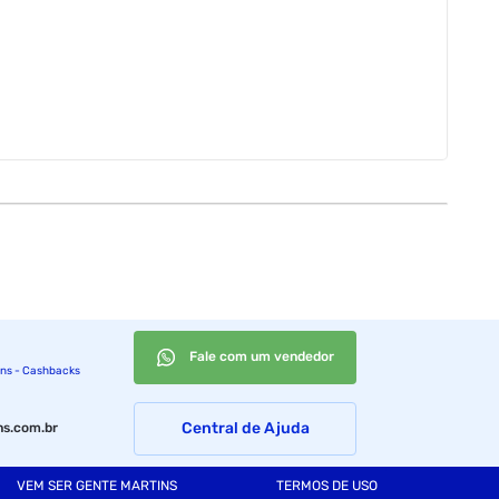
Fale com um vendedor
ins - Cashbacks
Central de Ajuda
s.com.br
VEM SER GENTE MARTINS
TERMOS DE USO