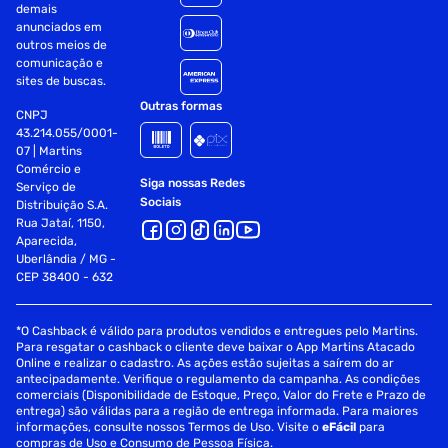
demais
anunciados em
outros meios de
comunicação e
sites de buscas.
Outras formas
CNPJ
43.214.055/0001-
07 | Martins
Comércio e
Siga nossas Redes
Serviço de
Sociais
Distribuição S.A.
Rua Jataí, 1150,
Aparecida,
Uberlândia / MG -
CEP 38400 - 632
*O Cashback é válido para produtos vendidos e entregues pelo Martins.
Para resgatar o cashback o cliente deve baixar o App Martins Atacado
Online e realizar o cadastro. As ações estão sujeitas a saírem do ar
antecipadamente. Verifique o regulamento da campanha. As condições
comerciais (Disponibilidade de Estoque, Preço, Valor do Frete e Prazo de
entrega) são válidas para a região de entrega informada. Para maiores
informações, consulte nossos Termos de Uso. Visite o
eFácil
para
compras de Uso e Consumo de Pessoa Física.