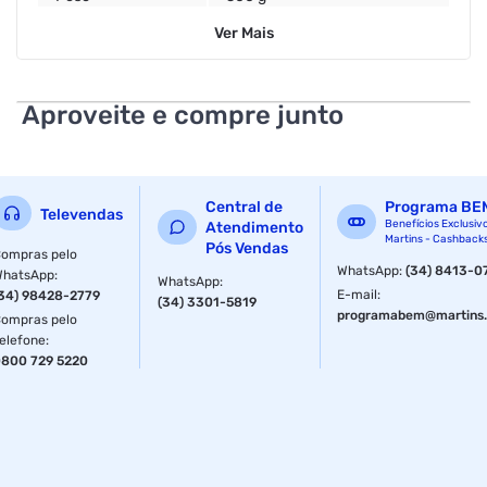
Ver
Mais
Aproveite e compre junto
Central de
Programa BE
Televendas
Benefícios Exclusiv
Atendimento
Martins - Cashback
Pós Vendas
ompras pelo
WhatsApp
:
(34) 8413-0
WhatsApp
:
WhatsApp
:
E-mail
:
34) 98428-2779
(34) 3301-5819
programabem@martins.
ompras pelo
elefone
:
800 729 5220