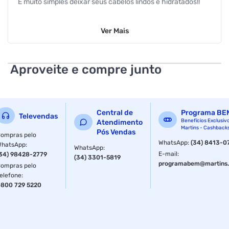
É muito simples deixar seus cabelos lindos e hidratados!!
Após lavar os cabelos, retire o excesso de água e aplique a
Ver
Mais
máscara do comprimento até as pontas.
Aguarde 3 minutos e enxágue.
Aproveite e compre junto
Finalize como desejar.
Especificações
Modelo
Ultra Cachos Nível 3
Central de
Programa BE
Televendas
Benefícios Exclusiv
Atendimento
Martins - Cashback
Pós Vendas
ompras pelo
Peso
1 Kg
WhatsApp
:
(34) 8413-0
WhatsApp
:
WhatsApp
:
E-mail
:
34) 98428-2779
(34) 3301-5819
programabem@martins.
Tipo
Ralado
ompras pelo
elefone
:
800 729 5220