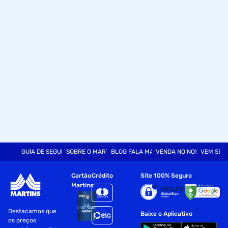
GUIA DE SEGURANÇA
SOBRE O MARTINS
BLOG FALA MART
VENDA NO NOSSO SITE
VEM SER
Cartão
Crédito
Site 100% Seguro
Martins
Destacamos que
Baixe o Aplicativo
os preços