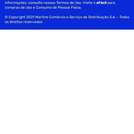
informações, consulte nossos Termos de Uso. Visite o
eFácil
para
compras de Uso e Consumo de Pessoa Física.
© Copyright 2021 Martins Comércio e Serviço de Distribuição S.A. - Todos
os direitos reservados