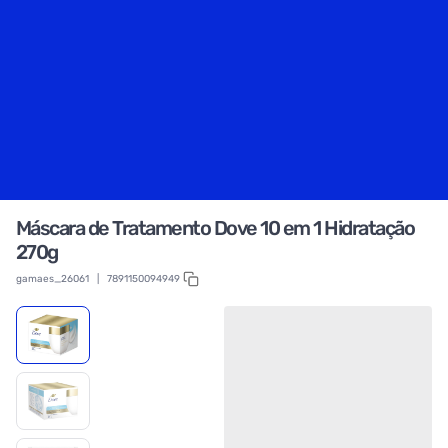
Máscara de Tratamento Dove 10 em 1 Hidratação
270g
gamaes_26061
|
7891150094949